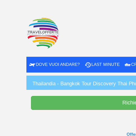
DOVE VUOI ANDARE?
LAST MINUTE
C
Thailandia - Bangkok Tour Discovery Thai P
Richi
Offe