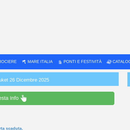
ROCIERE
MARE ITALIA
PONTI E FESTIVITÀ
CATALO
huket 26 Dicembre 2025
esta Info
rta scaduta.