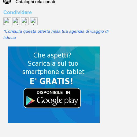
Cataloghi relazionati
Condividere
*Consulta questa offerta nella tua agenzia di viaggio di
fiducia