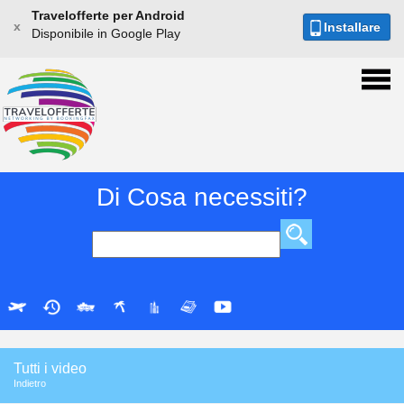
Travelofferte per Android
x
Installare
Disponibile in Google Play
Di Cosa necessiti?
Tutti i video
Indietro