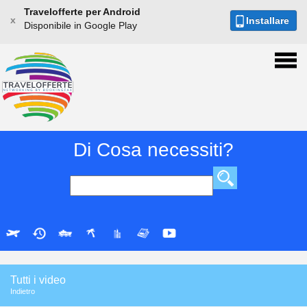
Travelofferte per Android
x
Installare
Disponibile in Google Play
Di Cosa necessiti?
Tutti i video
Indietro