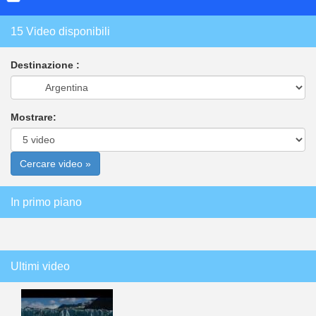
15 Video disponibili
Destinazione :
Mostrare:
In primo piano
Ultimi video