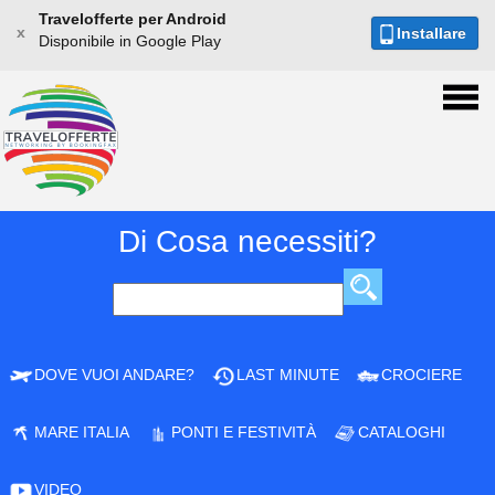
Travelofferte per Android
x
Installare
Disponibile in Google Play
Di Cosa necessiti?
DOVE VUOI ANDARE?
LAST MINUTE
CROCIERE
MARE ITALIA
PONTI E FESTIVITÀ
CATALOGHI
VIDEO